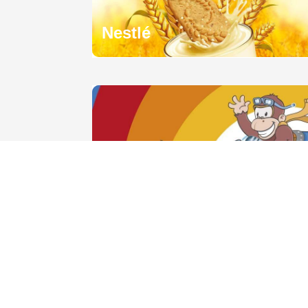
Nestlé
Castorland