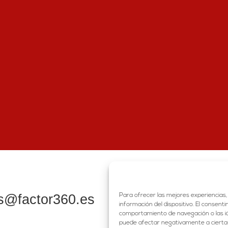
HOME
PORTFOLIO
@factor360.es
Para ofrecer las mejores experiencias,
SERVICIOS
información del dispositivo. El consen
comportamiento de navegación o las iden
CONTACTO
puede afectar negativamente a ciertas