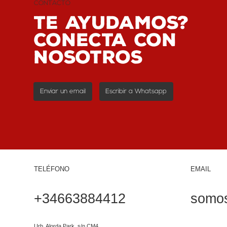
CONTACTO
Te ayudamos?
conecta con
nosotros
Enviar un email
Escribir a Whatsapp
TELÉFONO
EMAIL
+34663884412
somos
Urb. Alorda Park, s/n CM4,