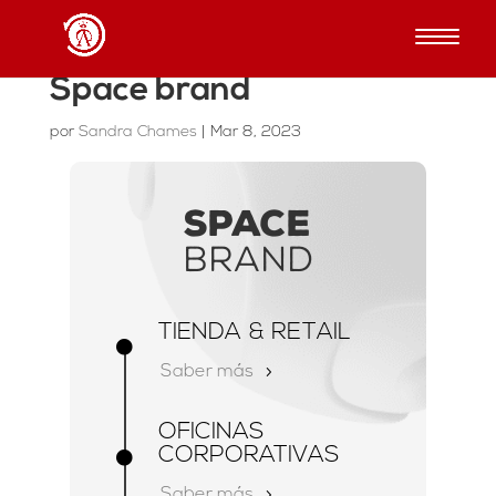
Space brand
por
Sandra Chames
|
Mar 8, 2023
space
brand
TIENDA & RETAIL

Saber más
OFICINAS
CORPORATIVAS

Saber más