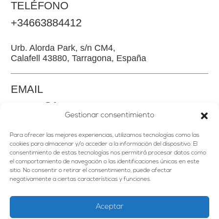
TELÉFONO
+34663884412
Urb. Alorda Park, s/n CM4,
Calafell 43880, Tarragona, España
EMAIL
somos@factor360.es
Gestionar consentimiento
Para ofrecer las mejores experiencias, utilizamos tecnologías como las
cookies para almacenar y/o acceder a la información del dispositivo. El
consentimiento de estas tecnologías nos permitirá procesar datos como
el comportamiento de navegación o las identificaciones únicas en este
sitio. No consentir o retirar el consentimiento, puede afectar
HOME
negativamente a ciertas características y funciones.
PORTFOLIO
SERVICIOS
Aceptar
CONTACTO