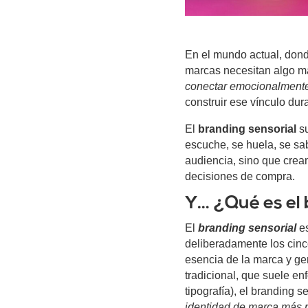
En el mundo actual, dond
marcas necesitan algo m
conectar emocionalment
construir ese vínculo dur
El
branding sensorial
su
escuche, se huela, se sab
audiencia, sino que cre
decisiones de compra.
Y… ¿Qué es el 
El
branding sensorial
es
deliberadamente los cinco 
esencia de la marca y ge
tradicional, que suele en
tipografía), el branding 
identidad de marca más 