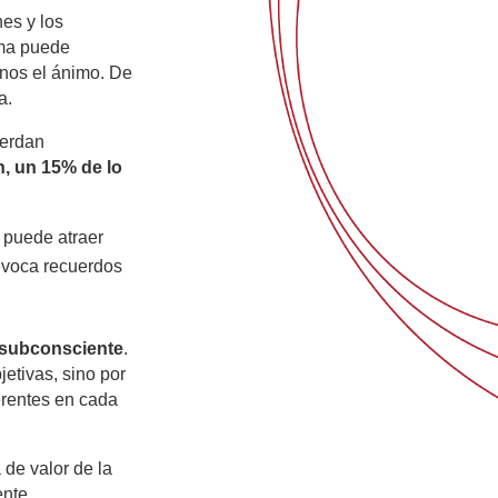
es y los
oma puede
rnos el ánimo. De
a.
uerdan
n, un 15% de lo
a puede atraer
 evoca recuerdos
 subconsciente
.
etivas, sino por
erentes en cada
de valor de la
nte,