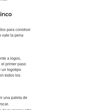
cinco
os para construir
o vale la pena
ente a logos,
 el primer paso
r un logotipo
en todos los
ir una paleta de
ocar.