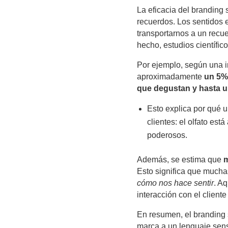
La eficacia del branding
recuerdos. Los sentidos
transportarnos a un recu
hecho, estudios científic
Por ejemplo, según una i
aproximadamente
un 5% 
que degustan y hasta u
Esto explica por qué 
clientes: el olfato es
poderosos.
Además, se estima que
m
Esto significa que muchas
cómo nos hace sentir
. A
interacción con el client
En resumen, el branding 
marca a un lenguaje sens