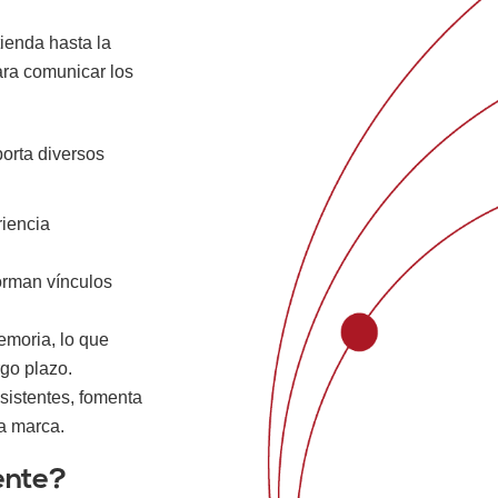
ienda hasta la
ara comunicar los
porta diversos
riencia
forman vínculos
emoria, lo que
rgo plazo.
istentes, fomenta
la marca.
ente?