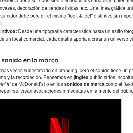
 estética debe ser consistente en todos los canales y materiales
nvases, decoración de tiendas físicas, etc. Una línea gráfica uni
sumidor debe percibir el mismo “look & feel” distintivo sin impo
a.
intivos:
Desde una tipografía característica hasta un estilo fotog
de un local comercial, cada detalle aporta a crear un universo v
l sonido en la marca
chas veces subestimado en branding, pero el sonido tiene un p
ánimo y la recordación. Pensemos en
jingles
publicitarios inconfu
in’ it
“
de McDonald’s) o en los
sonidos de marca
como el “t
a-
l repetirse, crean asociaciones inmediatas en la mente del públic