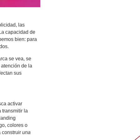
icidad, las
 La capacidad de
bemos bien: para
dos.
rca se vea, se
 atención de la
fectan sus
ca activar
 transmitir la
randing
go, colores o
a construir
una