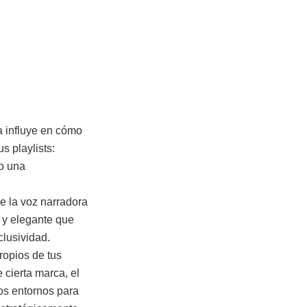
a influye en cómo
 playlists:
do una
e la voz narradora
 y elegante que
clusividad.
opios de tus
 cierta marca, el
dos entornos para