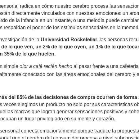
 sensorial radica en cómo nuestro cerebro procesa las sensacion
 están directamente vinculados con nuestras emociones: un ar
erdo de la infancia en un instante, o una melodía puede cambia
os respaldan el poder de los estímulos sensoriales en la memori
nvestigación de la
Universidad Rockefeller
, las personas rec
de lo que ven, un 2% de lo que oyen, un 1% de lo que toca
n 35% de lo que huelen.
un simple
olor a café recién hecho
al pasar frente a una cafeterí
tá altamente conectado con las áreas emocionales del cerebro y
ás del 85% de las decisiones de compra ocurren de forma
 veces elegimos un producto no solo por sus características obj
quellas marcas que logran generar sensaciones positivas y coh
e ocupan un lugar privilegiado en su mente y corazón.
sensorial conecta emocionalmente porque traduce la propuesta 
orial que el cerebro del consumidor procesa a nivel subconscie