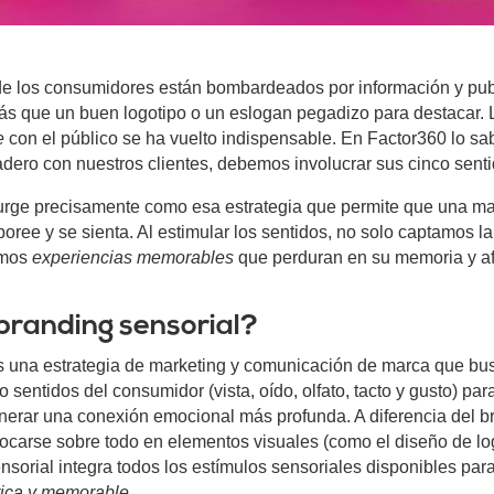
e los consumidores están bombardeados por información y publ
ás que un buen logotipo o un eslogan pegadizo para destacar.
e
con el público se ha vuelto indispensable. En
Factor360
lo sa
adero con nuestros clientes, debemos involucrar sus cinco senti
rge precisamente como esa estrategia que permite que una ma
oree y se sienta. Al estimular los sentidos, no solo captamos la
amos
experiencias memorables
que perduran en su memoria y a
branding sensorial?
 una estrategia de marketing y comunicación de marca que bus
sentidos del consumidor (vista, oído, olfato, tacto y gusto) para
nerar una conexión emocional más profunda. A diferencia del b
focarse sobre todo en elementos visuales (como el diseño de lo
sensorial integra todos los estímulos sensoriales disponibles par
rica y memorable
.