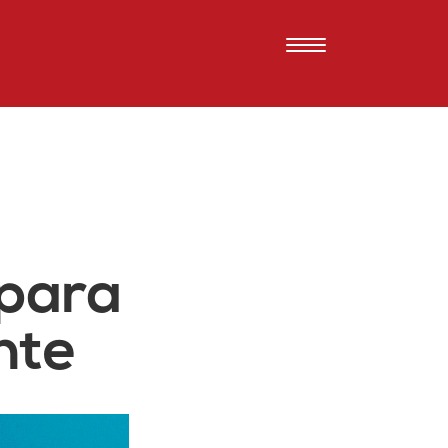
 para
nte