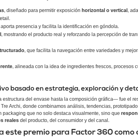
as
, diseñado para permitir exposición
horizontal o vertical
, ad
tail.
aporta presencia y facilita la identificación en góndola.
l
, mostrando el producto real y reforzando la percepción de tra
tructurado
, que facilita la navegación entre variedades y mej
erente
, alineada con la idea de ingredientes frescos, procesos 
vo basado en estrategia, exploración y deta
estructura del envase hasta la composición gráfica— fue el re
 Tre Archi, donde combinamos análisis, tendencias, prototipado
n packaging que no solo destaca visualmente, sino que
respon
s reales
del producto, del consumidor y del canal.
a este premio para Factor 360 como 