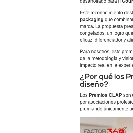
desarrollado para
Il Gou
Este reconocimiento dest
packaging
que combinan 
marca. La propuesta pre
congelados, un logro que
eficaz, diferenciador y 
Para nosotros, este premi
de la metodología y visi
impacto real en la experi
¿Por qué los P
diseño?
Los
Premios CLAP
son u
por asociaciones profesio
premiando únicamente aqu