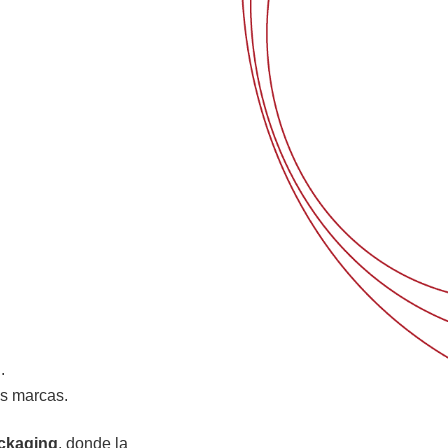
.
as marcas.
ckaging
, donde la