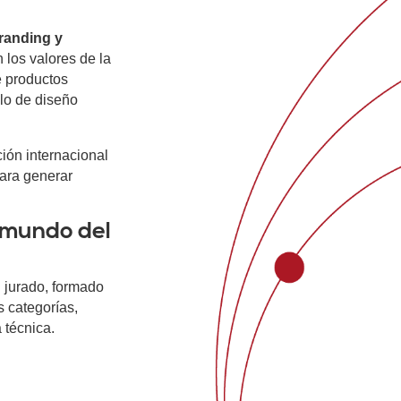
randing y
 los valores de la
e productos
lo de diseño
ión internacional
para generar
 mundo del
 jurado, formado
s categorías,
 técnica.