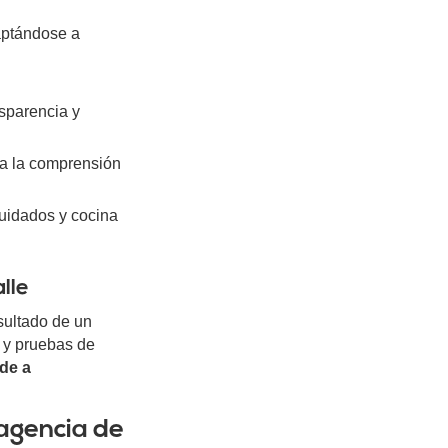
aptándose a
nsparencia y
ora la comprensión
cuidados y cocina
lle
sultado de un
 y pruebas de
de a
agencia de