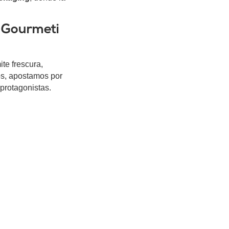
l Gourmeti
te frescura,
vos, apostamos por
protagonistas.