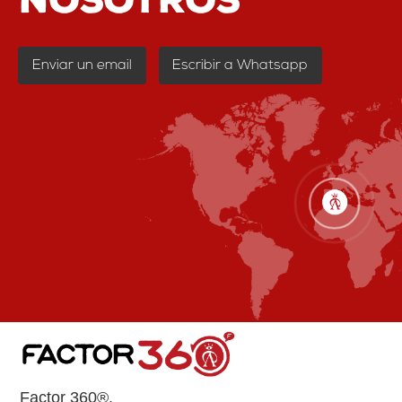
Enviar un email
Escribir a Whatsapp
Factor 360®.