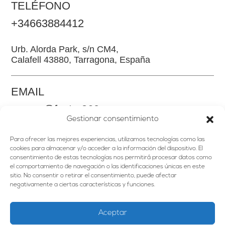
TELÉFONO
+34663884412
Urb. Alorda Park, s/n CM4,
Calafell 43880, Tarragona, España
EMAIL
somos@factor360.es
Gestionar consentimiento
Para ofrecer las mejores experiencias, utilizamos tecnologías como las
cookies para almacenar y/o acceder a la información del dispositivo. El
consentimiento de estas tecnologías nos permitirá procesar datos como
el comportamiento de navegación o las identificaciones únicas en este
sitio. No consentir o retirar el consentimiento, puede afectar
HOME
negativamente a ciertas características y funciones.
PORTFOLIO
SERVICIOS
Aceptar
CONTACTO